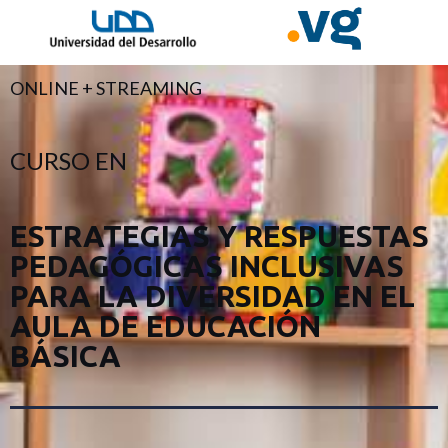
ONLINE + STREAMING
CURSO EN
ESTRATEGIAS Y RESPUESTAS
PEDAGÓGICAS INCLUSIVAS
PARA LA DIVERSIDAD EN EL
AULA DE EDUCACIÓN
BÁSICA