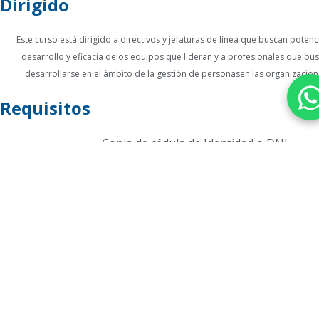
Dirigido
Este curso está dirigido a directivos y jefaturas de línea que buscan potenci
desarrollo y eficacia de
los equipos que lideran y a profesionales que bu
desarrollarse en el ámbito de la gestión de personas
en las organizacion
Requisitos
Copia de cédula de Identidad o DNI
Profesor del Curso
MARÍA EUGENIA MIRANDA MEZA
Fundadora y Gerente General, Alfa Consulting Lt